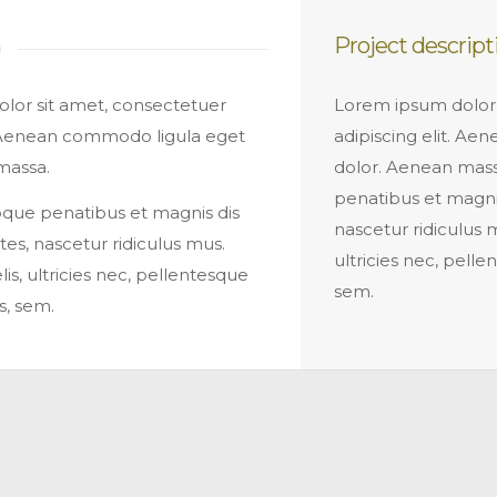
n
Project descript
lor sit amet, consectetuer
Lorem ipsum dolor 
t. Aenean commodo ligula eget
adipiscing elit. A
massa.
dolor. Aenean mass
penatibus et magni
oque penatibus et magnis dis
nascetur ridiculus 
es, nascetur ridiculus mus.
ultricies nec, pelle
s, ultricies nec, pellentesque
sem.
s, sem.