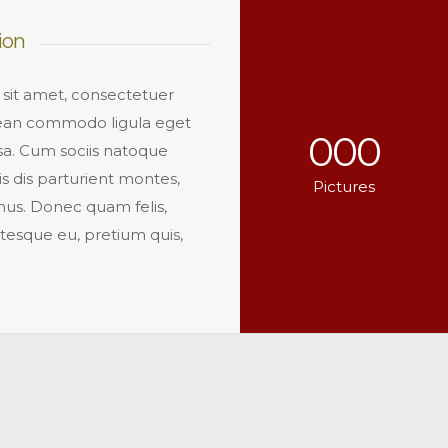
ion
sit amet, consectetuer
enean commodo ligula eget
000
a. Cum sociis natoque
s dis parturient montes,
Pictures
mus. Donec quam felis,
ntesque eu, pretium quis,